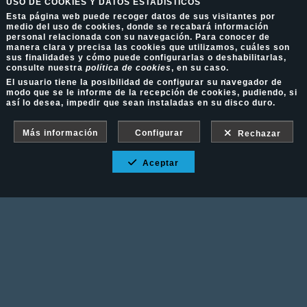
USO DE COOKIES Y DATOS ESTADÍSTICOS
Esta página web puede recoger datos de sus visitantes por
medio del uso de cookies, donde se recabará información
personal relacionada con su navegación. Para conocer de
manera clara y precisa las cookies que utilizamos, cuáles son
sus finalidades y cómo puede configurarlas o deshabilitarlas,
consulte nuestra
política de cookies
, en su caso.
El usuario tiene la posibilidad de configurar su navegador de
modo que se le informe de la recepción de cookies, pudiendo, si
así lo desea, impedir que sean instaladas en su disco duro.
Más información
Configurar
Rechazar
Aceptar
Fotografía Ecuestre - Llámanos al 617 202 747
Aviso Legal
-
Política de cookies
-
Política de
privacidad
-
Condiciones de venta