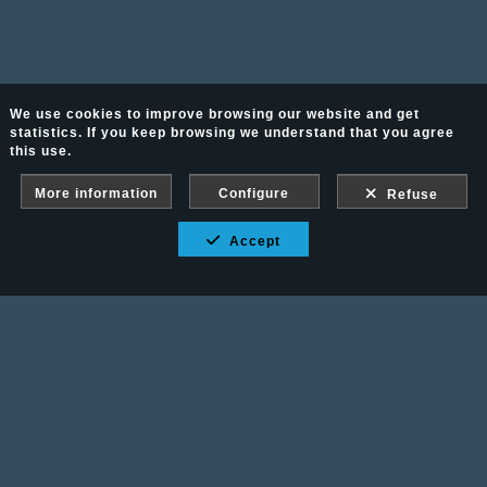
We use cookies to improve browsing our website and get
statistics. If you keep browsing we understand that you agree
this use.
More information
Configure
Refuse
Accept
Fotografía Ecuestre - Llámanos al 617 202 747
Legal advice
-
PURCHASE CONDITIONS
Gallery protected against screenshots: If you take a