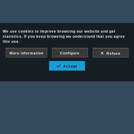
We use cookies to improve browsing our website and get
statistics. If you keep browsing we understand that you agree
this use.
More information
Configure
Refuse
Accept
Fotografía Ecuestre - Llámanos al 617 202 747
Legal advice
-
PURCHASE CONDITIONS
Gallery protected against screenshots: If you take a