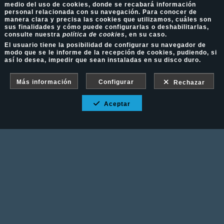
medio del uso de cookies, donde se recabará información
personal relacionada con su navegación. Para conocer de
manera clara y precisa las cookies que utilizamos, cuáles son
sus finalidades y cómo puede configurarlas o deshabilitarlas,
consulte nuestra
política de cookies
, en su caso.
El usuario tiene la posibilidad de configurar su navegador de
modo que se le informe de la recepción de cookies, pudiendo, si
así lo desea, impedir que sean instaladas en su disco duro.
Más información
Configurar
Rechazar
Aceptar
Fotografía Ecuestre - Llámanos al 617 202 747
Aviso Legal
-
Política de cookies
-
Política de
privacidad
-
Condiciones de venta