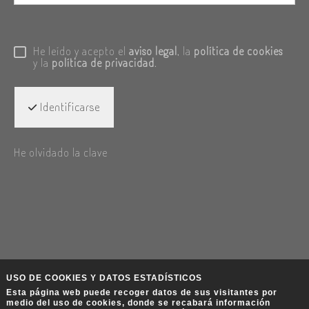
He leído y acepto el
aviso legal
, la
política de cookies
y la
política de privacidad
.
Identificarse
He olvidado la clave
USO DE COOKIES Y DATOS ESTADÍSTICOS
Esta página web puede recoger datos de sus visitantes por
medio del uso de cookies, donde se recabará información