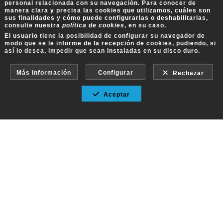
personal relacionada con su navegación. Para conocer de
manera clara y precisa las cookies que utilizamos, cuáles son
sus finalidades y cómo puede configurarlas o deshabilitarlas,
consulte nuestra
política de cookies
, en su caso.
El usuario tiene la posibilidad de configurar su navegador de
modo que se le informe de la recepción de cookies, pudiendo, si
así lo desea, impedir que sean instaladas en su disco duro.
Más información
Configurar
Rechazar
Aceptar
Fotografía Ecuestre - Llámanos al 617 202 747
Aviso Legal
-
Política de cookies
-
Política de
privacidad
-
Condiciones de venta