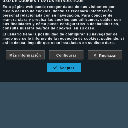
USO DE COOKIES Y DATOS ESTADÍSTICOS
Esta página web puede recoger datos de sus visitantes por
medio del uso de cookies, donde se recabará información
personal relacionada con su navegación. Para conocer de
manera clara y precisa las cookies que utilizamos, cuáles son
sus finalidades y cómo puede configurarlas o deshabilitarlas,
consulte nuestra
política de cookies
, en su caso.
El usuario tiene la posibilidad de configurar su navegador de
modo que se le informe de la recepción de cookies, pudiendo, si
así lo desea, impedir que sean instaladas en su disco duro.
Más información
Configurar
Rechazar
Aceptar
Fotografía Ecuestre - Llámanos al 617 202 747
Aviso Legal
-
Política de cookies
-
Política de
privacidad
-
Condiciones de venta