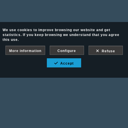
We use cookies to improve browsing our website and get
statistics. If you keep browsing we understand that you agree
this use.
More information
Configure
Refuse
Accept
Fotografía Ecuestre - Llámanos al 617 202 747
Legal advice
-
PURCHASE CONDITIONS
Gallery protected against screenshots: If you take a