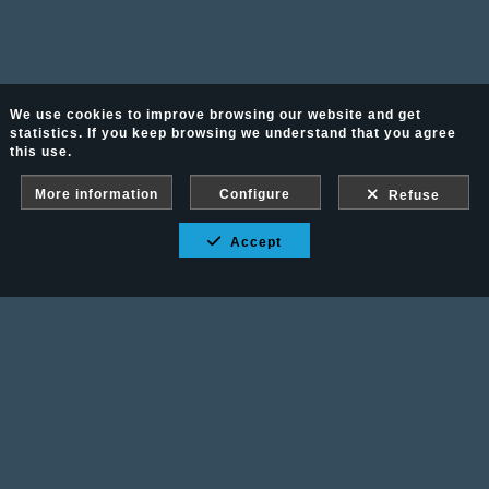
We use cookies to improve browsing our website and get
statistics. If you keep browsing we understand that you agree
this use.
More information
Configure
Refuse
Accept
Fotografía Ecuestre - Llámanos al 617 202 747
Legal advice
-
PURCHASE CONDITIONS
Gallery protected against screenshots: If you take a