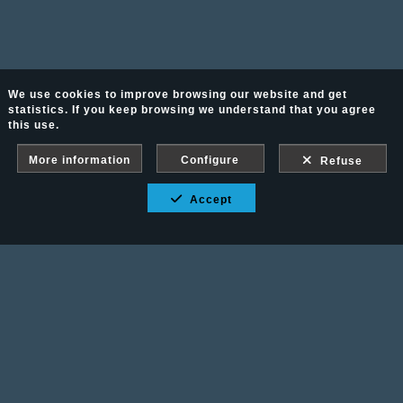
We use cookies to improve browsing our website and get
statistics. If you keep browsing we understand that you agree
this use.
More information
Configure
Refuse
Accept
Fotografía Ecuestre - Llámanos al 617 202 747
Legal advice
-
PURCHASE CONDITIONS
Gallery protected against screenshots: If you take a