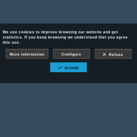
We use cookies to improve browsing our website and get
statistics. If you keep browsing we understand that you agree
this use.
More information
Configure
Refuse
Accept
Fotografía Ecuestre - Llámanos al 617 202 747
Legal advice
-
PURCHASE CONDITIONS
Gallery protected against screenshots: If you take a