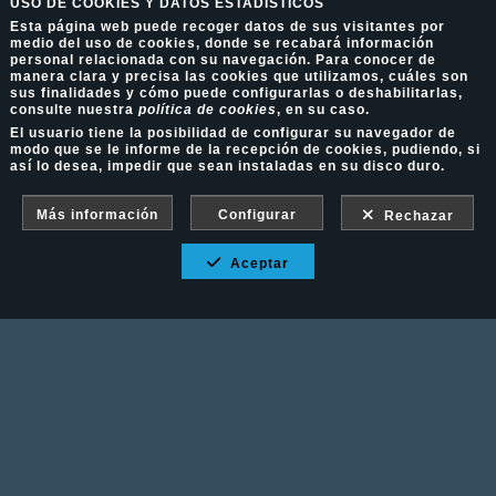
USO DE COOKIES Y DATOS ESTADÍSTICOS
Esta página web puede recoger datos de sus visitantes por
medio del uso de cookies, donde se recabará información
personal relacionada con su navegación. Para conocer de
manera clara y precisa las cookies que utilizamos, cuáles son
sus finalidades y cómo puede configurarlas o deshabilitarlas,
consulte nuestra
política de cookies
, en su caso.
El usuario tiene la posibilidad de configurar su navegador de
modo que se le informe de la recepción de cookies, pudiendo, si
así lo desea, impedir que sean instaladas en su disco duro.
Más información
Configurar
Rechazar
Aceptar
Fotografía Ecuestre - Llámanos al 617 202 747
Aviso Legal
-
Política de cookies
-
Política de
privacidad
-
Condiciones de venta