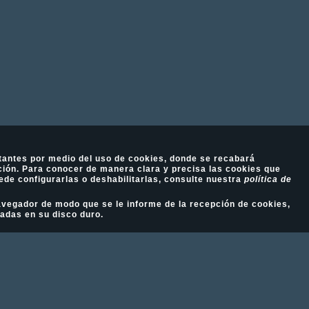
tantes por medio del uso de cookies, donde se recabará
ión. Para conocer de manera clara y precisa las cookies que
ede configurarlas o deshabilitarlas, consulte nuestra
política de
 navegador de modo que se le informe de la recepción de cookies,
ladas en su disco duro.
Fotografía Ecuestre - Llámanos al 617 202 747
Aviso Legal
-
Política de cookies
-
Política de