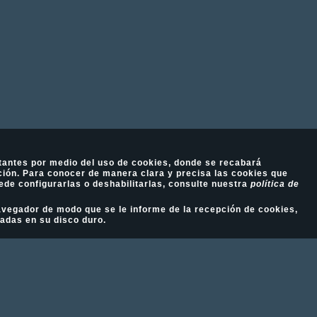
tantes por medio del uso de cookies, donde se recabará
ión. Para conocer de manera clara y precisa las cookies que
ede configurarlas o deshabilitarlas, consulte nuestra
política de
 navegador de modo que se le informe de la recepción de cookies,
ladas en su disco duro.
Fotografía Ecuestre - Llámanos al 617 202 747
Aviso Legal
-
Política de cookies
-
Política de