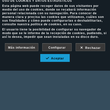
USO DE COOKIES Y DATOS ESTADÍSTICOS
Esta página web puede recoger datos de sus visitantes por
medio del uso de cookies, donde se recabará información
personal relacionada con su navegación. Para conocer de
manera clara y precisa las cookies que utilizamos, cuáles son
sus finalidades y cómo puede configurarlas o deshabilitarlas,
consulte nuestra
política de cookies
, en su caso.
El usuario tiene la posibilidad de configurar su navegador de
modo que se le informe de la recepción de cookies, pudiendo, si
así lo desea, impedir que sean instaladas en su disco duro.
Más información
Configurar
Rechazar
Aceptar
Fotografía Ecuestre - Llámanos al 617 202 747
Aviso Legal
-
Política de cookies
-
Política de
privacidad
-
Condiciones de venta