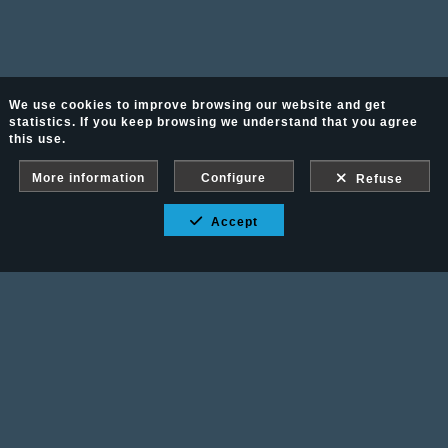
We use cookies to improve browsing our website and get
statistics. If you keep browsing we understand that you agree
this use.
More information
Configure
Refuse
Accept
Fotografía Ecuestre - Llámanos al 617 202 747
Legal advice
-
PURCHASE CONDITIONS
Gallery protected against screenshots: If you take a