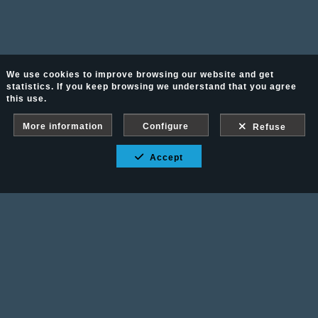
We use cookies to improve browsing our website and get
statistics. If you keep browsing we understand that you agree
this use.
More information
Configure
Refuse
Accept
Fotografía Ecuestre - Llámanos al 617 202 747
Legal advice
-
PURCHASE CONDITIONS
Gallery protected against screenshots: If you take a