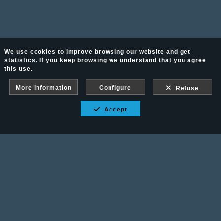
We use cookies to improve browsing our website and get
statistics. If you keep browsing we understand that you agree
this use.
More information
Configure
Refuse
Accept
Fotografía Ecuestre - Llámanos al 617 202 747
Legal advice
-
PURCHASE CONDITIONS
Gallery protected against screenshots: If you take a