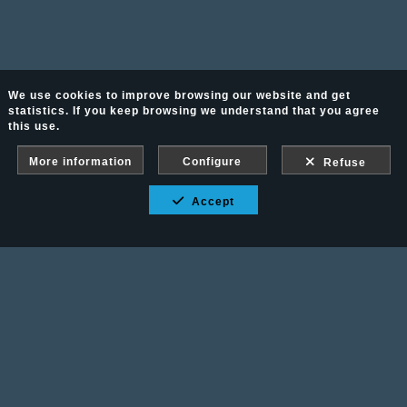
We use cookies to improve browsing our website and get
statistics. If you keep browsing we understand that you agree
this use.
More information
Configure
Refuse
Accept
Fotografía Ecuestre - Llámanos al 617 202 747
Legal advice
-
PURCHASE CONDITIONS
Gallery protected against screenshots: If you take a