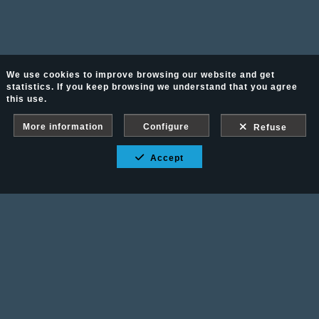
We use cookies to improve browsing our website and get
statistics. If you keep browsing we understand that you agree
this use.
More information
Configure
Refuse
Accept
Fotografía Ecuestre - Llámanos al 617 202 747
Legal advice
-
PURCHASE CONDITIONS
Gallery protected against screenshots: If you take a