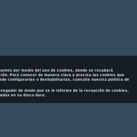
tantes por medio del uso de cookies, donde se recabará
ión. Para conocer de manera clara y precisa las cookies que
ede configurarlas o deshabilitarlas, consulte nuestra
política de
 navegador de modo que se le informe de la recepción de cookies,
ladas en su disco duro.
Fotografía Ecuestre - Llámanos al 617 202 747
Aviso Legal
-
Política de cookies
-
Política de