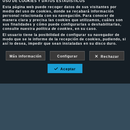
USO DE COOKIES Y DATOS ESTADÍSTICOS
Esta página web puede recoger datos de sus visitantes por
medio del uso de cookies, donde se recabará información
personal relacionada con su navegación. Para conocer de
manera clara y precisa las cookies que utilizamos, cuáles son
sus finalidades y cómo puede configurarlas o deshabilitarlas,
consulte nuestra
política de cookies
, en su caso.
El usuario tiene la posibilidad de configurar su navegador de
modo que se le informe de la recepción de cookies, pudiendo, si
así lo desea, impedir que sean instaladas en su disco duro.
Más información
Configurar
Rechazar
Aceptar
Fotografía Ecuestre - Llámanos al 617 202 747
Aviso Legal
-
Política de cookies
-
Política de
privacidad
-
Condiciones de venta