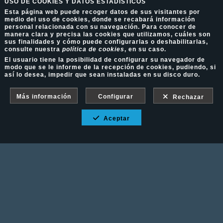
USO DE COOKIES Y DATOS ESTADÍSTICOS
Esta página web puede recoger datos de sus visitantes por
medio del uso de cookies, donde se recabará información
personal relacionada con su navegación. Para conocer de
manera clara y precisa las cookies que utilizamos, cuáles son
sus finalidades y cómo puede configurarlas o deshabilitarlas,
consulte nuestra
política de cookies
, en su caso.
El usuario tiene la posibilidad de configurar su navegador de
modo que se le informe de la recepción de cookies, pudiendo, si
así lo desea, impedir que sean instaladas en su disco duro.
Más información
Configurar
Rechazar
Aceptar
Fotografía Ecuestre - Llámanos al 617 202 747
Aviso Legal
-
Política de cookies
-
Política de
privacidad
-
Condiciones de venta