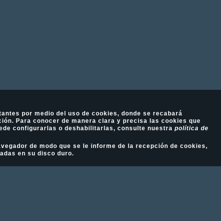
tantes por medio del uso de cookies, donde se recabará
ión. Para conocer de manera clara y precisa las cookies que
ede configurarlas o deshabilitarlas, consulte nuestra
política de
 navegador de modo que se le informe de la recepción de cookies,
ladas en su disco duro.
Fotografía Ecuestre - Llámanos al 617 202 747
Aviso Legal
-
Política de cookies
-
Política de