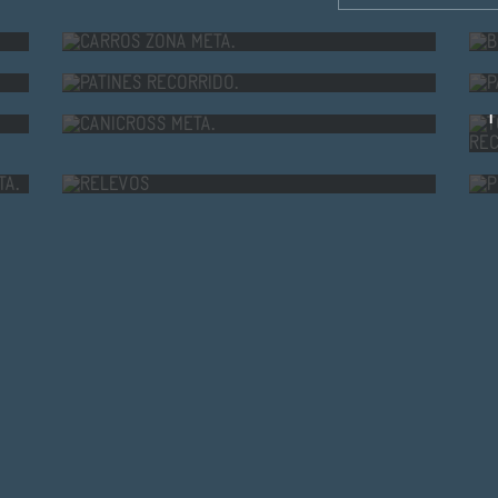
CARROS ZONA META.
PATINES RECORRIDO.
CANICROSS META.
TEGORIAS JUNIOR E INFANTIL META.
RELEVOS