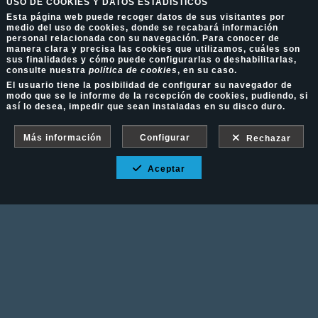
USO DE COOKIES Y DATOS ESTADÍSTICOS
Esta página web puede recoger datos de sus visitantes por
medio del uso de cookies, donde se recabará información
personal relacionada con su navegación. Para conocer de
manera clara y precisa las cookies que utilizamos, cuáles son
sus finalidades y cómo puede configurarlas o deshabilitarlas,
consulte nuestra
política de cookies
, en su caso.
El usuario tiene la posibilidad de configurar su navegador de
modo que se le informe de la recepción de cookies, pudiendo, si
así lo desea, impedir que sean instaladas en su disco duro.
Más información
Configurar
Rechazar
Aceptar
Fotografía Ecuestre - Llámanos al 617 202 747
Aviso Legal
-
Política de cookies
-
Política de
privacidad
-
Condiciones de venta