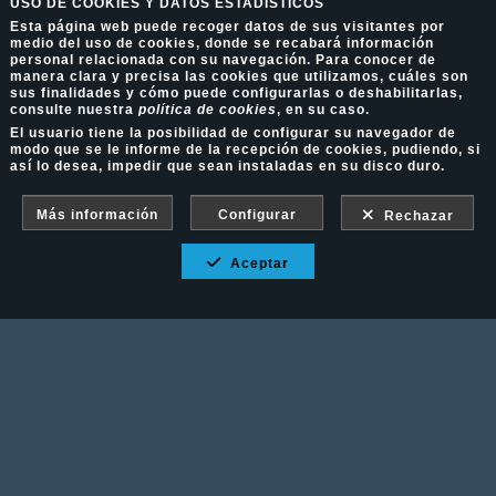
USO DE COOKIES Y DATOS ESTADÍSTICOS
Esta página web puede recoger datos de sus visitantes por
medio del uso de cookies, donde se recabará información
personal relacionada con su navegación. Para conocer de
manera clara y precisa las cookies que utilizamos, cuáles son
sus finalidades y cómo puede configurarlas o deshabilitarlas,
consulte nuestra
política de cookies
, en su caso.
El usuario tiene la posibilidad de configurar su navegador de
modo que se le informe de la recepción de cookies, pudiendo, si
así lo desea, impedir que sean instaladas en su disco duro.
Más información
Configurar
Rechazar
Aceptar
Fotografía Ecuestre - Llámanos al 617 202 747
Aviso Legal
-
Política de cookies
-
Política de
privacidad
-
Condiciones de venta