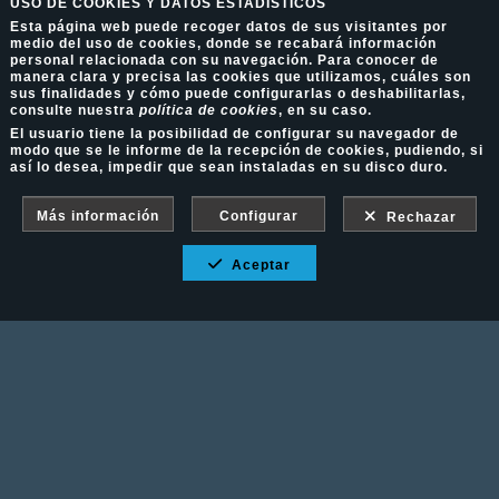
USO DE COOKIES Y DATOS ESTADÍSTICOS
Esta página web puede recoger datos de sus visitantes por
medio del uso de cookies, donde se recabará información
personal relacionada con su navegación. Para conocer de
manera clara y precisa las cookies que utilizamos, cuáles son
sus finalidades y cómo puede configurarlas o deshabilitarlas,
consulte nuestra
política de cookies
, en su caso.
El usuario tiene la posibilidad de configurar su navegador de
modo que se le informe de la recepción de cookies, pudiendo, si
así lo desea, impedir que sean instaladas en su disco duro.
Más información
Configurar
Rechazar
Aceptar
Fotografía Ecuestre - Llámanos al 617 202 747
Aviso Legal
-
Política de cookies
-
Política de
privacidad
-
Condiciones de venta