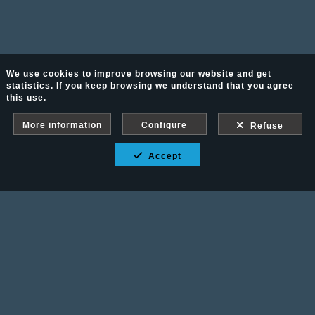
We use cookies to improve browsing our website and get
statistics. If you keep browsing we understand that you agree
this use.
More information
Configure
Refuse
Accept
Fotografía Ecuestre - Llámanos al 617 202 747
Legal advice
-
PURCHASE CONDITIONS
Gallery protected against screenshots: If you take a