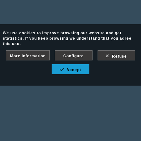
We use cookies to improve browsing our website and get
statistics. If you keep browsing we understand that you agree
this use.
More information
Configure
Refuse
Accept
Fotografía Ecuestre - Llámanos al 617 202 747
Legal advice
-
PURCHASE CONDITIONS
Gallery protected against screenshots: If you take a