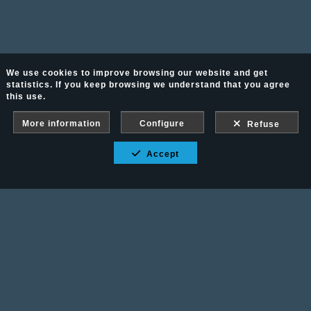
We use cookies to improve browsing our website and get
statistics. If you keep browsing we understand that you agree
this use.
More information
Configure
Refuse
Accept
Fotografía Ecuestre - Llámanos al 617 202 747
Legal advice
-
PURCHASE CONDITIONS
Gallery protected against screenshots: If you take a