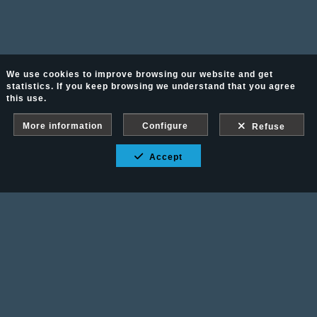
We use cookies to improve browsing our website and get
statistics. If you keep browsing we understand that you agree
this use.
More information
Configure
Refuse
Accept
Fotografía Ecuestre - Llámanos al 617 202 747
Legal advice
-
PURCHASE CONDITIONS
Gallery protected against screenshots: If you take a