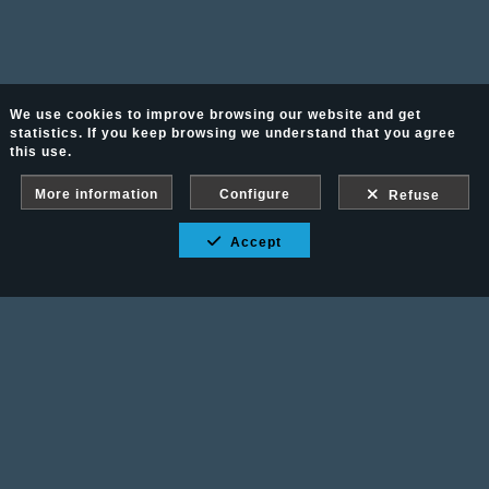
We use cookies to improve browsing our website and get
statistics. If you keep browsing we understand that you agree
this use.
More information
Configure
Refuse
Accept
Fotografía Ecuestre - Llámanos al 617 202 747
Legal advice
-
PURCHASE CONDITIONS
Gallery protected against screenshots: If you take a