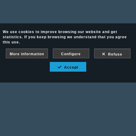
We use cookies to improve browsing our website and get
statistics. If you keep browsing we understand that you agree
this use.
More information
Configure
Refuse
Accept
Fotografía Ecuestre - Llámanos al 617 202 747
Legal advice
-
PURCHASE CONDITIONS
Gallery protected against screenshots: If you take a