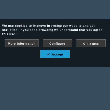
We use cookies to improve browsing our website and get
statistics. If you keep browsing we understand that you agree
this use.
More information
Configure
Refuse
Accept
Fotografía Ecuestre - Llámanos al 617 202 747
Legal advice
-
PURCHASE CONDITIONS
Gallery protected against screenshots: If you take a